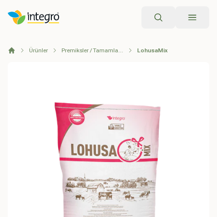
Arama
Ürünler
Premiksler / Tamamlayıcı Yemler
LohusaMix
Anasayfa