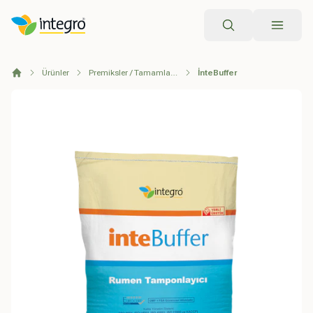
Arama
Ürünler
Premiksler / Tamamlayıcı Yemler
İnteBuffer
Anasayfa