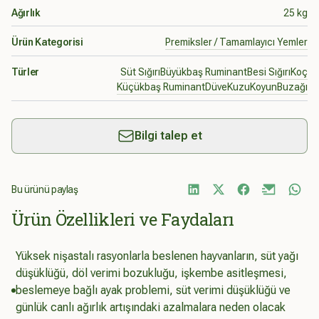
Ağırlık
25 kg
Ürün Kategorisi
Premiksler / Tamamlayıcı Yemler
Türler
Süt Sığırı
Büyükbaş Ruminant
Besi Sığırı
Koç
Küçükbaş Ruminant
Düve
Kuzu
Koyun
Buzağı
Bilgi talep et
Bu ürünü paylaş
Ürün Özellikleri ve Faydaları
Yüksek nişastalı rasyonlarla beslenen hayvanların, süt yağı
düşüklüğü, döl verimi bozukluğu, işkembe asitleşmesi,
beslemeye bağlı ayak problemi, süt verimi düşüklüğü ve
günlük canlı ağırlık artışındaki azalmalara neden olacak