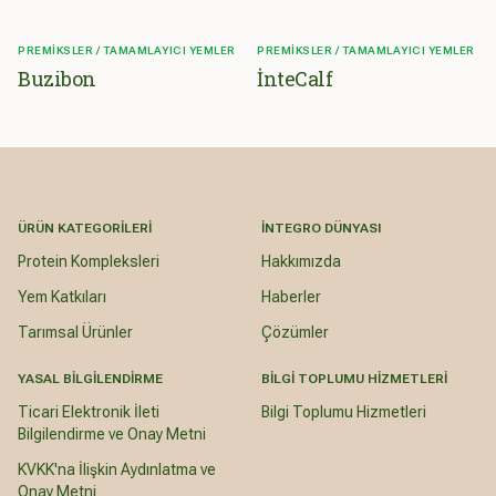
PREMIKSLER / TAMAMLAYICI YEMLER
PREMIKSLER / TAMAMLAYICI YEMLER
Buzibon
İnteCalf
ÜRÜN KATEGORILERI
İNTEGRO DÜNYASI
Protein Kompleksleri
Hakkımızda
Yem Katkıları
Haberler
Tarımsal Ürünler
Çözümler
YASAL BILGILENDIRME
BILGI TOPLUMU HIZMETLERI
Ticari Elektronik İleti
Bilgi Toplumu Hizmetleri
Bilgilendirme ve Onay Metni
KVKK'na İlişkin Aydınlatma ve
Onay Metni