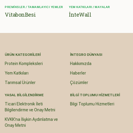
PREMIKSLER / TAMAMLAYICI YEMLER
YEM KATKILARI / MAYALAR
VitabonBesi
İnteWall
ÜRÜN KATEGORILERI
İNTEGRO DÜNYASI
Protein Kompleksleri
Hakkımızda
Yem Katkıları
Haberler
Tarımsal Ürünler
Çözümler
YASAL BILGILENDIRME
BILGI TOPLUMU HIZMETLERI
Ticari Elektronik İleti
Bilgi Toplumu Hizmetleri
Bilgilendirme ve Onay Metni
KVKK'na İlişkin Aydınlatma ve
Onay Metni