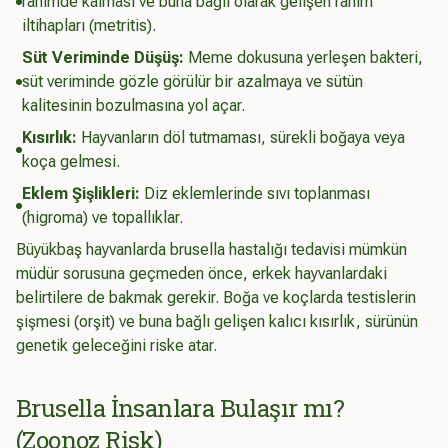
rahimde kalması ve buna bağlı olarak gelişen rahim
iltihapları (metritis).
Süt Veriminde Düşüş:
Meme dokusuna yerleşen bakteri,
süt veriminde gözle görülür bir azalmaya ve sütün
kalitesinin bozulmasına yol açar.
Kısırlık:
Hayvanların döl tutmaması, sürekli boğaya veya
koça gelmesi.
Eklem Şişlikleri:
Diz eklemlerinde sıvı toplanması
(higroma) ve topallıklar.
Büyükbaş hayvanlarda brusella hastalığı tedavisi mümkün
müdür sorusuna geçmeden önce, erkek hayvanlardaki
belirtilere de bakmak gerekir. Boğa ve koçlarda testislerin
şişmesi (orşit) ve buna bağlı gelişen kalıcı kısırlık, sürünün
genetik geleceğini riske atar.
Brusella İnsanlara Bulaşır mı?
(Zoonoz Risk)