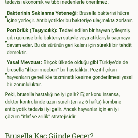
tedavisi ekonomik ve tıbbi nedenlerle önerilmez.
Bakterinin Saklanma Yeteneği:
Brusella bakterisi hücre
içine yerleşir. Antibiyotikler bu bakteriye ulaşmakta zorlanır.
Portörlük (Taşıyıcılık):
Tedavi edilen bir hayvan iyileşmiş
gibi görünse bile bakteriyi sütüyle veya atıklarıyla saçmaya
devam eder. Bu da sürünün geri kalanı için sürekli bir tehdit
demektir.
Yasal Mevzuat:
Birçok ülkede olduğu gibi Türkiye'de de
brusella "ihbarı mecburi" bir hastalıktır. Pozitif çıkan
hayvanların genellikle tazminatlı kesime gönderilmesi yasal
bir zorunluluktur.
Peki, brusella hastalığı ne iyi gelir? Eğer konu insansa,
doktor kontrolünde uzun süreli (en az 6 hafta) kombine
antibiyotik tedavisi iyi gelir. Ancak hayvanlar için en iyi
çözüm "itlaf ve arilik" stratejisidir.
Brusella Kaç Günde Geçer?